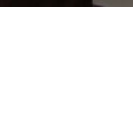
ВЫБЕРИТЕ СВОЕГО СПЕЦИАЛИСТА
Качественным надежным окнам необходимо достойное
окружение. Для вашего удобства в этом разделе мы собрали для
вас портфолио самых ярких мастеров в сфере строительства,
архитектуры и дизайна — наверняка вы найдете для себя
исполнителя по душе.
ИНДИВИДУАЛЬНОЕ ПРОЕКТИРОВАНИЕ
ДОМОВ
ДИЗАЙН ИНТЕРЬЕРА ЗАГОРОДНЫХ
ДОМОВ И КВАРТИР
ПРОДАЖА ГОТОВЫХ ПРОЕКТОВ ДОМОВ
ДИЗАЙН ОФИСОВ И ОБЩЕСТВЕННЫХ