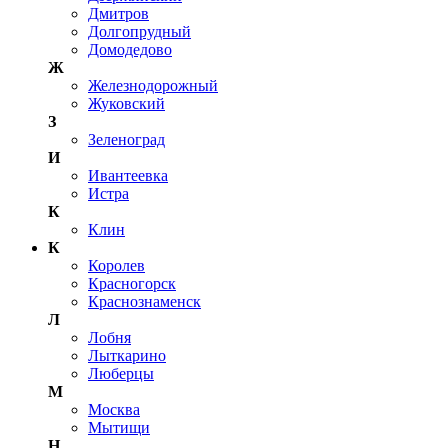
Дмитров
Долгопрудный
Домодедово
Ж
Железнодорожный
Жуковский
З
Зеленоград
И
Ивантеевка
Истра
К
Клин
К
Королев
Красногорск
Краснознаменск
Л
Лобня
Лыткарино
Люберцы
М
Москва
Мытищи
Н