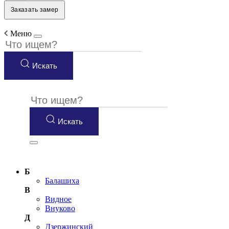
Заказать замер
Меню
Искать
Искать
Б
Балашиха
В
Видное
Внуково
Д
Дзержинский