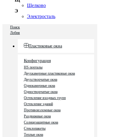
Щелково
Э
Электросталь
Поиск
Лобня
Пластиковые окна
Конфигурация
HS порталы
Двухкамерные пластиковые окна
Двухстворчатые окна
Однокамерные окна
Одностворчатые окна
Остекление входных групп
Остекление зданий
Противовзломные окна
Раздвижные окна
Солнцезащитные окна
Стеклопакеты
Теплые окна