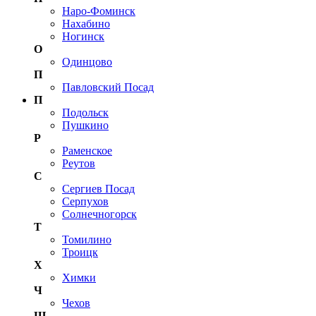
Наро-Фоминск
Нахабино
Ногинск
О
Одинцово
П
Павловский Посад
П
Подольск
Пушкино
Р
Раменское
Реутов
С
Сергиев Посад
Серпухов
Солнечногорск
Т
Томилино
Троицк
Х
Химки
Ч
Чехов
Щ