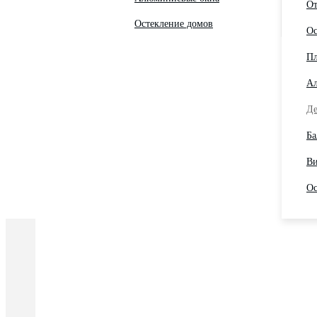
От
Остекление домов
Ос
Пл
Ал
Де
Ба
Ви
Ос