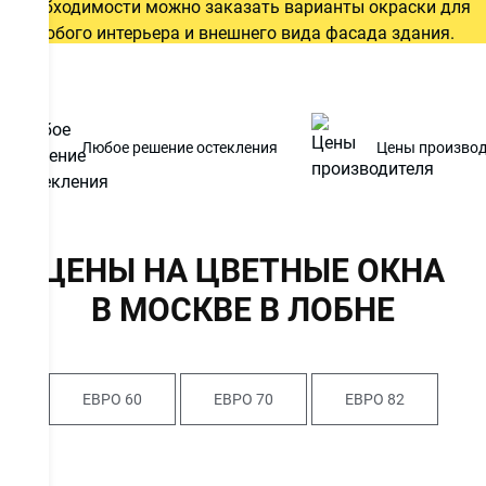
необходимости можно заказать варианты окраски для
любого интерьера и внешнего вида фасада здания.
12997
Цена от
руб.
Любое решение остекления
Цены производ
ОСТАВИТЬ ЗАЯВКУ
Даю
согласие на обработку персональных данных
. С
ЦЕНЫ НА ЦВЕТНЫЕ ОКНА
политикой обработки персональных данных
ознакомлен.
В МОСКВЕ В ЛОБНЕ
ЕВРО 60
ЕВРО 70
ЕВРО 82