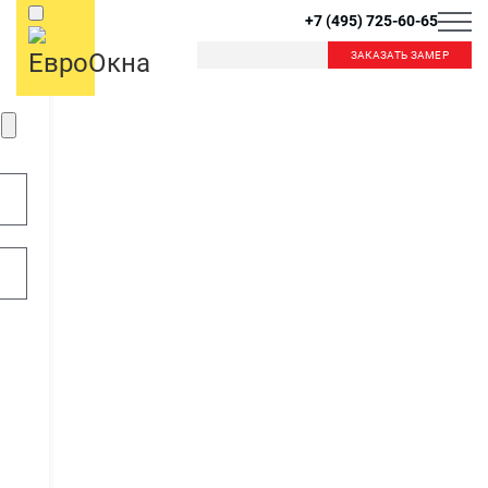
+7 (495) 725-60-65
ЗАКАЗАТЬ ЗАМЕР
Б
К
Балашиха
Королев
Красногорск
Краснознаменск
В
Видное
Внуково
Л
Лобня
Лыткарино
Д
Люберцы
Дзержинский
Дмитров
Долгопрудный
М
Домодедово
Москва