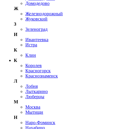
Домодедово
Ж
Железнодорожный
Жуковский
З
Зеленоград
И
Ивантеевка
Истра
К
Клин
К
Королев
Красногорск
Краснознаменск
Л
Лобня
Лыткарино
Люберцы
М
Москва
Мытищи
Н
Наро-Фоминск
Нахабино