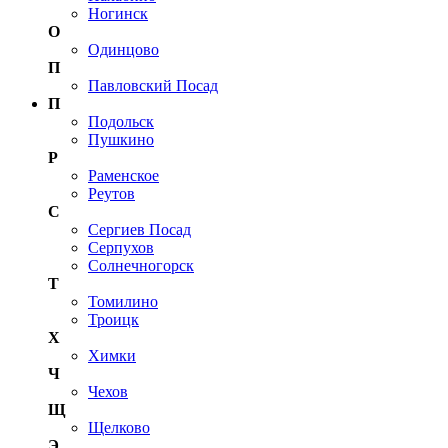
Ногинск
О
Одинцово
П
Павловский Посад
П
Подольск
Пушкино
Р
Раменское
Реутов
С
Сергиев Посад
Серпухов
Солнечногорск
Т
Томилино
Троицк
Х
Химки
Ч
Чехов
Щ
Щелково
Э