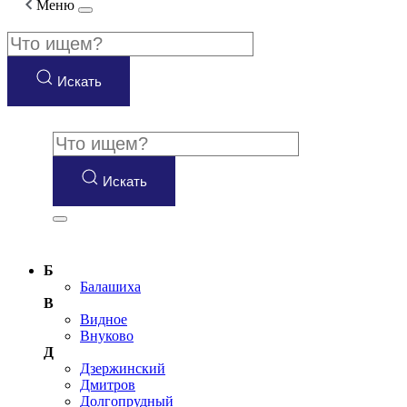
Меню
Искать
Искать
Б
Балашиха
В
Видное
Внуково
Д
Дзержинский
Дмитров
Долгопрудный