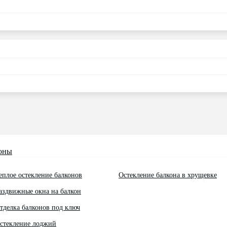
оны
еплое остекление балконов
Остекление балкона в хрущевке
аздвижные окна на балкон
тделка балконов под ключ
стекление лоджий