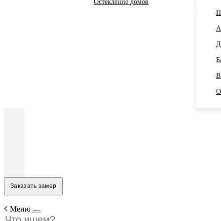
Остекление домов
П
А
Д
Б
В
О
Заказать замер
Меню