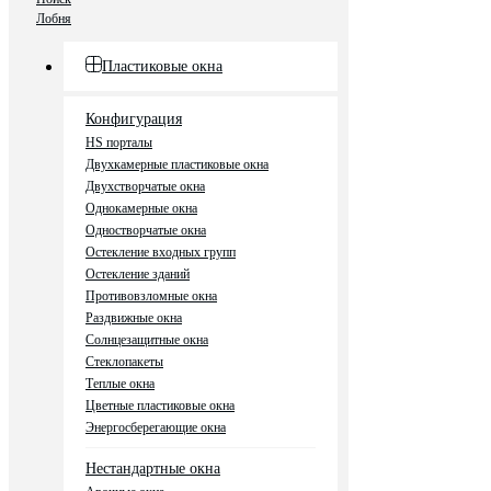
Лобня
Пластиковые окна
Конфигурация
HS порталы
Двухкамерные пластиковые окна
Двухстворчатые окна
Однокамерные окна
Одностворчатые окна
Остекление входных групп
Остекление зданий
Противовзломные окна
Раздвижные окна
Солнцезащитные окна
Стеклопакеты
Теплые окна
Цветные пластиковые окна
Энергосберегающие окна
Нестандартные окна