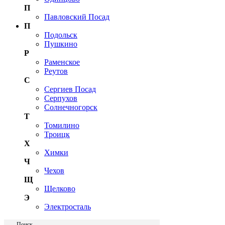
П
Павловский Посад
П
Подольск
Пушкино
Р
Раменское
Реутов
С
Сергиев Посад
Серпухов
Солнечногорск
Т
Томилино
Троицк
Х
Химки
Ч
Чехов
Щ
Щелково
Э
Электросталь
Поиск