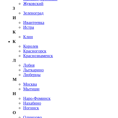
Жуковский
З
Зеленоград
И
Ивантеевка
Истра
К
Клин
К
Королев
Красногорск
Краснознаменск
Л
Лобня
Лыткарино
Люберцы
М
Москва
Мытищи
Н
Наро-Фоминск
Нахабино
Ногинск
О
Одинцово