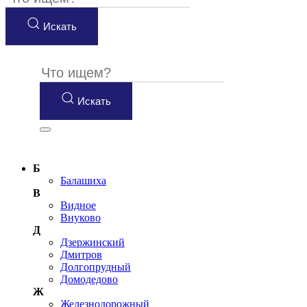
Искать
Искать
Б
Балашиха
В
Видное
Внуково
Д
Дзержинский
Дмитров
Долгопрудный
Домодедово
Ж
Железнодорожный