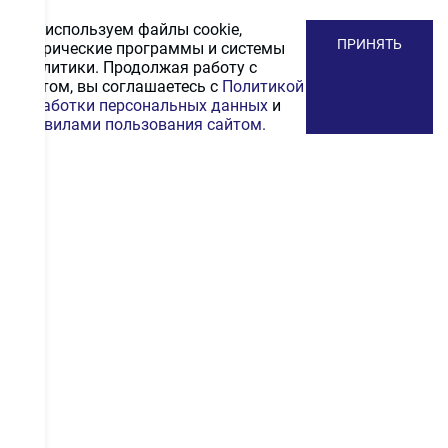
Мы используем файлы cookie,
ПРИНЯТЬ
метрические программы и системы
аналитики. Продолжая работу с
сайтом, вы соглашаетесь с
Политикой
обработки персональных данных
и
Правилами пользования сайтом.
ПОДПИСАТЬСЯ
НА РАССЫЛКУ
Получайте первыми промокоды на скидку, выгодные
акционные предложения и информацию и новинках
ПОДПИСАТЬСЯ
Даю согласие на
обработку персональных
данных
.
С
политикой конфиденциальности
ознакомлен