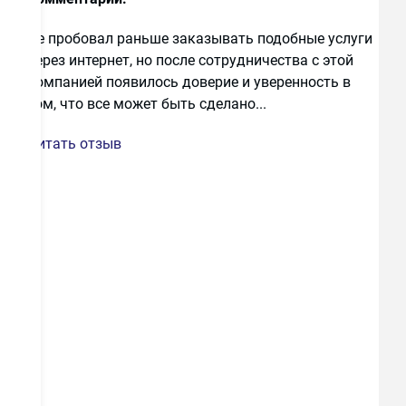
Не пробовал раньше заказывать подобные услуги
через интернет, но после сотрудничества с этой
компанией появилось доверие и уверенность в
Петр П.
том, что все может быть сделано...
7 апреля, Москва
Читать отзыв
Достоинства:
Евроокна нам остеклили
балкон очень неплохо. Переплаты не было,
цены остались без изменений. Компания, как
я понял, работает давно на рынке, виден
невооруженным взглядом опыт сотрудников
и грамотный подход к работе.
Недостатки:
Я не заметил.
Комментарий:
Не пробовал раньше
заказывать подобные услуги через интернет,
но после сотрудничества с этой компанией
появилось доверие и уверенность в том, что