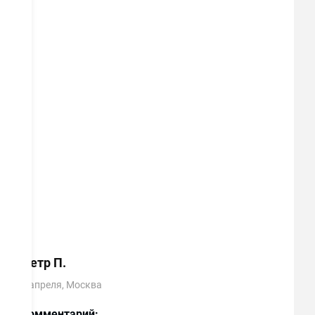
этого пункта. Никаких нареканий на
сотрудников.
Комментарий:
Маме, во всей квартире
заказали и установили пластиковые окна, за
небольшие деньги, с хорошей отделкой.
Менеджер, сопровождавший мой заказ
отличный специалист, всегда на связи,
оставил свой телефон, сказал звонить в
любое время.
Петр П.
7 апреля, Москва
Комментарий: