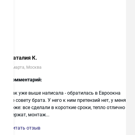
все может быть сделано качественно и в
срок, неважно, как заказывал.
Наталия К.
8 марта, Москва
Комментарий:
Как уже выше написала - обратилась в Евроокна
по совету брата. У него к ним претензий нет, у меня
тоже: все сделали в короткие сроки, тепло отлично
Наталия К.
держат, монтаж...
8 марта, Москва
Читать отзыв
Достоинства:
Брату ставили в этой фирме