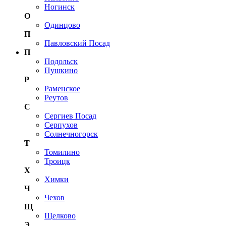
Ногинск
О
Одинцово
П
Павловский Посад
П
Подольск
Пушкино
Р
Раменское
Реутов
С
Сергиев Посад
Серпухов
Солнечногорск
Т
Томилино
Троицк
Х
Химки
Ч
Чехов
Щ
Щелково
Э