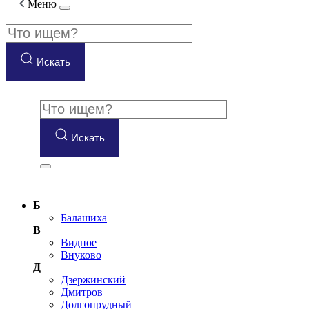
Меню
Искать
Искать
Б
Балашиха
В
Видное
Внуково
Д
Дзержинский
Дмитров
Долгопрудный