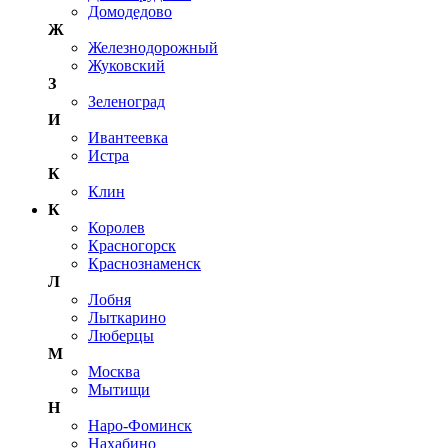
Домодедово
Ж
Железнодорожный
Жуковский
З
Зеленоград
И
Ивантеевка
Истра
К
Клин
К
Королев
Красногорск
Краснознаменск
Л
Лобня
Лыткарино
Люберцы
М
Москва
Мытищи
Н
Наро-Фоминск
Нахабино