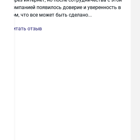
компанией появилось доверие и уверенность в
Петр П.
том, что все может быть сделано...
7 апреля, Москва
Читать отзыв
Достоинства:
Евроокна нам остеклили
балкон очень неплохо. Переплаты не было,
цены остались без изменений. Компания, как
я понял, работает давно на рынке, виден
невооруженным взглядом опыт сотрудников
и грамотный подход к работе.
Недостатки:
Я не заметил.
Комментарий:
Не пробовал раньше
заказывать подобные услуги через интернет,
но после сотрудничества с этой компанией
появилось доверие и уверенность в том, что
все может быть сделано качественно и в
срок, неважно, как заказывал.