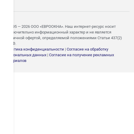
© 1995 — 2026 ООО «ЕВРООКНА». Наш интернет-ресурс носит
исключительно информационный характер и не является
публичной офертой, определяемой положениями Статьи 437(2)
ГК РФ.
Политика конфиденциальности
|
Согласие на обработку
персональных данных
|
Согласие на получение рекламных
ЗАПИШИТЕСЬ НА
материалов
БЕСПЛАТНЫЙ ЗАМЕР
Укажите номер — свяжемся в течение 15 минут и согласуем
удобное время замера
ОТПРАВИТЬ
Даю согласие на
обработку персональных
данных
.
С
политикой конфиденциальности