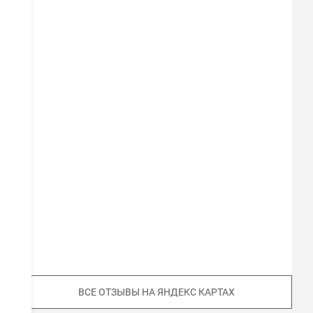
окна от хорошего производителя.
Недостатки:
нет
Комментарий:
Как уже выше написала -
обратилась в Евроокна по совету брата. У
него к ним претензий нет, у меня тоже: все
сделали в короткие сроки, тепло отлично
держат, монтаж аккуратный, лишнего мусора
нет, ребята (монтажники) хорошие.
ВСЕ ОТЗЫВЫ НА ЯНДЕКС КАРТАХ