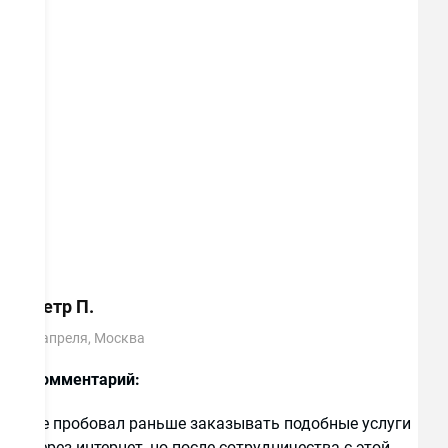
Комментарий:
Маме, во всей квартире
заказали и установили пластиковые окна, за
небольшие деньги, с хорошей отделкой.
Менеджер, сопровождавший мой заказ
отличный специалист, всегда на связи,
оставил свой телефон, сказал звонить в
любое время.
Петр П.
7 апреля, Москва
Комментарий:
Не пробовал раньше заказывать подобные услуги
через интернет, но после сотрудничества с этой