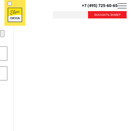
+7 (495) 725-60-65
ЗАКАЗАТЬ ЗАМЕР
Б
К
Балашиха
Королев
Красногорск
Краснознаменск
В
Видное
Внуково
Л
Лобня
Лыткарино
Д
Люберцы
Дзержинский
Дмитров
Долгопрудный
М
Домодедово
Москва