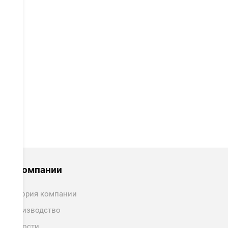
политикой обработки персональных данных
ознакомлен.
ОТПРАВИТЬ
О компании
История компании
Производство
Новости