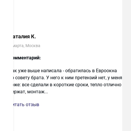
Наталия К.
8 марта, Москва
Комментарий:
Как уже выше написала - обратилась в Евроокна
по совету брата. У него к ним претензий нет, у меня
тоже: все сделали в короткие сроки, тепло отлично
Наталия К.
держат, монтаж...
8 марта, Москва
Читать отзыв
Достоинства:
Брату ставили в этой фирме
окна в квартире. Положительно о них
отзывался. И я подумала почему бы и нет.
Заказала. Быстро и качественно установили,