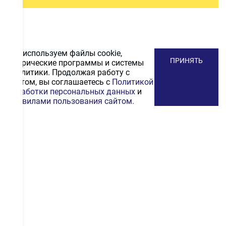
Мы используем файлы cookie,
ПРИНЯТЬ
метрические программы и системы
аналитики. Продолжая работу с
сайтом, вы соглашаетесь с
Политикой
обработки персональных данных
и
Правилами пользования сайтом.
ПОДПИСАТЬСЯ
НА РАССЫЛКУ
Получайте первыми промокоды на скидку, выгодные
акционные предложения и информацию и новинках
ПОДПИСАТЬСЯ
Даю согласие на
обработку персональных