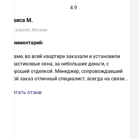
4.9
Раиса М.
10 апреля, Москва
и
Комментарий:
Маме, во всей квартире заказали и установили
пластиковые окна, за небольшие деньги, с
хорошей отделкой. Менеджер, сопровождавший
Раиса М.
мой заказ отличный специалист, всегда на связи...
10 апреля, Москва
Читать отзыв
Достоинства:
Выгодно, установка в срок, по
договору.
Недостатки:
Не смогла ничего вынести для
этого пункта. Никаких нареканий на
сотрудников.