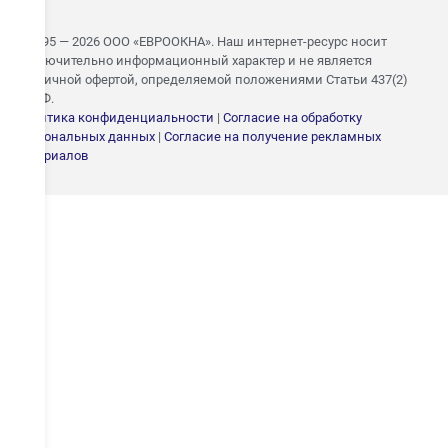
© 1995 — 2026 ООО «ЕВРООКНА». Наш интернет-ресурс носит
исключительно информационный характер и не является
публичной офертой, определяемой положениями Статьи 437(2)
ГК РФ.
Политика конфиденциальности
|
Согласие на обработку
персональных данных
|
Согласие на получение рекламных
ЗАПИШИТЕСЬ НА
материалов
БЕСПЛАТНЫЙ ЗАМЕР
Укажите номер — свяжемся в течение 15 минут и согласуем
удобное время замера
ОТПРАВИТЬ
Даю согласие на
обработку персональных
данных
.
С
политикой конфиденциальности
ознакомлен