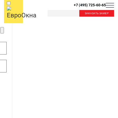
+7 (495) 725-60-65
ЗАКАЗАТЬ ЗАМЕР
Б
К
Балашиха
Королев
Красногорск
Краснознаменск
В
Видное
Внуково
Л
Лобня
Лыткарино
Д
Люберцы
Дзержинский
Дмитров
Долгопрудный
М
Домодедово
Москва