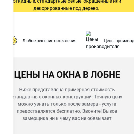
откидные, стандартные белые, окрашенные или
декорированные под дерево.
8665
Цена от
руб.
Любое решение остекления
Цены производ
ОСТАВИТЬ ЗАЯВКУ
ЦЕНЫ НА ОКНА В ЛОБНЕ
Даю
согласие на обработку персональных данных
. С
политикой обработки персональных данных
ознакомлен.
Ниже представлена примерная стоимость
стандартных оконных конструкций. Точную цену
можно узнать только после замера - услуга
предоставляется бесплатно. Звоните! Вызов
замерщика ни к чему вас не обязывает