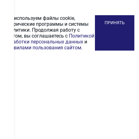
Мы используем файлы cookie,
ПРИНЯТЬ
метрические программы и системы
аналитики. Продолжая работу с
сайтом, вы соглашаетесь с
Политикой
обработки персональных данных
и
Правилами пользования сайтом.
ПОДПИСАТЬСЯ
НА РАССЫЛКУ
Получайте первыми промокоды на скидку, выгодные
акционные предложения и информацию и новинках
ПОДПИСАТЬСЯ
Даю согласие на
обработку персональных
данных
.
С
политикой конфиденциальности
ознакомлен