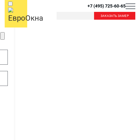
+7 (495) 725-60-65
ЗАКАЗАТЬ ЗАМЕР
Б
К
Балашиха
Королев
Красногорск
Краснознаменск
В
Видное
Внуково
Л
Лобня
Лыткарино
Д
Люберцы
Дзержинский
Дмитров
Долгопрудный
М
Домодедово
Москва