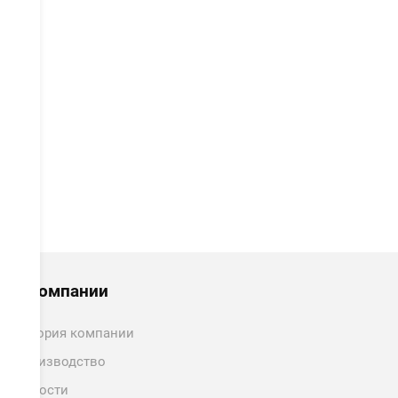
политикой обработки персональных данных
ознакомлен.
ОТПРАВИТЬ
О компании
История компании
Производство
Новости