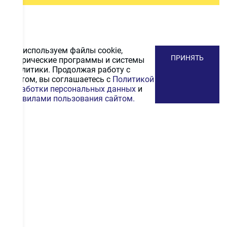
Мы используем файлы cookie,
ПРИНЯТЬ
метрические программы и системы
аналитики. Продолжая работу с
сайтом, вы соглашаетесь с
Политикой
обработки персональных данных
и
Правилами пользования сайтом.
ПОДПИСАТЬСЯ
НА РАССЫЛКУ
Получайте первыми промокоды на скидку, выгодные
акционные предложения и информацию и новинках
ПОДПИСАТЬСЯ
Даю согласие на
обработку персональных
данных
.
С
политикой конфиденциальности