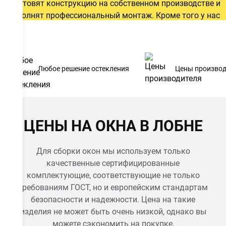
изготовят конструкцию на собственном производстве и
выполнят профессиональный монтаж. Кроме того у нас
вы можете купить жалюзи и рольшторы – современные
солнцезащитные решения для оформления оконного
проема.
3900
Цена от
руб.
Любое решение остекления
Цены производ
ОСТАВИТЬ ЗАЯВКУ
ЦЕНЫ НА ОКНА В ЛОБНЕ
Даю
согласие на обработку персональных данных
. С
Для сборки окон мы используем только
политикой обработки персональных данных
ознакомлен.
качественные сертифицированные
комплектующие, соответствующие не только
требованиям ГОСТ, но и европейским стандартам
безопасности и надежности. Цена на такие
изделия не может быть очень низкой, однако вы
можете сэкономить на покупке,