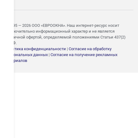
© 1995 — 2026 ООО «ЕВРООКНА». Наш интернет-ресурс носит
исключительно информационный характер и не является
публичной офертой, определяемой положениями Статьи 437(2)
ГК РФ.
Политика конфиденциальности
|
Согласие на обработку
персональных данных
|
Согласие на получение рекламных
ЗАПИШИТЕСЬ НА
материалов
БЕСПЛАТНЫЙ ЗАМЕР
Укажите номер — свяжемся в течение 15 минут и согласуем
удобное время замера
ОТПРАВИТЬ
Даю согласие на
обработку персональных
данных
.
С
политикой конфиденциальности