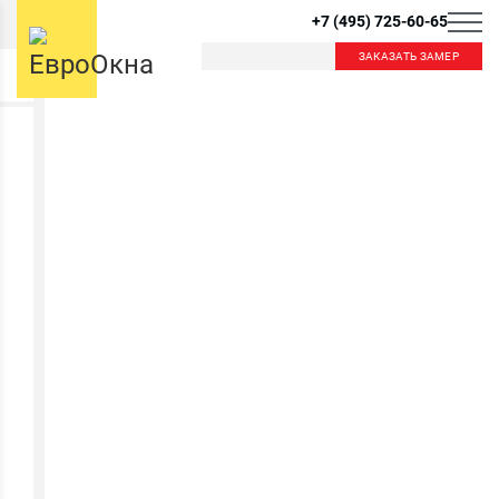
+7 (495) 725-60-65
ЗАКАЗАТЬ ЗАМЕР
Б
К
Балашиха
Королев
Красногорск
Краснознаменск
В
Видное
Внуково
Л
Лобня
Лыткарино
Д
Люберцы
Дзержинский
Дмитров
Долгопрудный
М
Домодедово
Москва