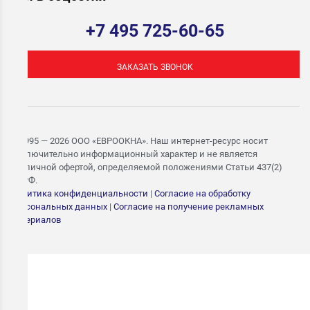
+7 495 725-60-65
ЗАКАЗАТЬ ЗВОНОК
© 1995 — 2026 ООО «ЕВРООКНА». Наш интернет-ресурс носит
исключительно информационный характер и не является
публичной офертой, определяемой положениями Статьи 437(2)
ГК РФ.
Политика конфиденциальности
|
Согласие на обработку
персональных данных
|
Согласие на получение рекламных
материалов
ЗАПИШИТЕСЬ НА
БЕСПЛАТНЫЙ ЗАМЕР
Укажите номер — свяжемся в течение 15 минут и согласуем
удобное время замера