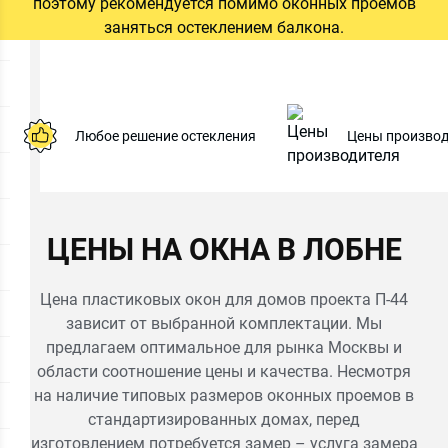
поэтому рекомендуется помимо оконных проемов
заняться остеклением балкона.
8665
Цена от
руб.
Любое решение остекления
Цены производ
ОСТАВИТЬ ЗАЯВКУ
Даю
согласие на обработку персональных данных
. С
политикой обработки персональных данных
ознакомлен.
ЦЕНЫ НА ОКНА В ЛОБНЕ
Цена пластиковых окон для домов проекта П-44
зависит от выбранной комплектации. Мы
предлагаем оптимальное для рынка Москвы и
области соотношение цены и качества. Несмотря
на наличие типовых размеров оконных проемов в
стандартизированных домах, перед
изготовлением потребуется замер – услуга замера